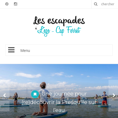
Menu
Une journée pour
(re)découvrir la Presqu’île sur
Villages ostréicoles : les
perles du Bassin
l’eau