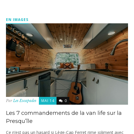
EN IMAGES
MAI 14
0
Par
Les Escapades
Les 7 commandements de la van life sur la
Presqu’île
Ce n’est pas un hasard si Lège-Cap Ferret rime joliment avec