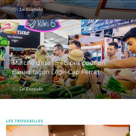
Par
Les Escapades
Marché d’été : 5 étapes pour un
panier façon Lège-Cap Ferret
Par
Les Escapades
LES TROUVAILLES