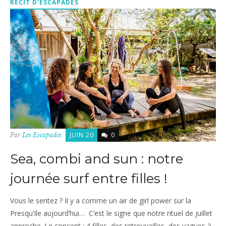
RÉCIT D'ESCAPADES
JUIN 20
0
Par
Les Escapades
Sea, combi and sun : notre
journée surf entre filles !
Vous le sentez ? Il y a comme un air de girl power sur la
Presqu’Ile aujourd’hui… C’est le signe que notre rituel de juillet
approche. Le concept : 4 filles, des retrouvailles, des vagues à