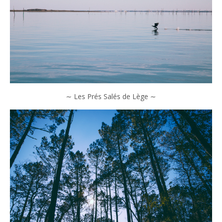
∼ Les Prés Salés de Lège ∼