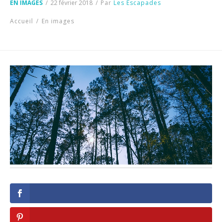
EN IMAGES
/
22 février 2018
/
Par
Les Escapades
Accueil
/
En images