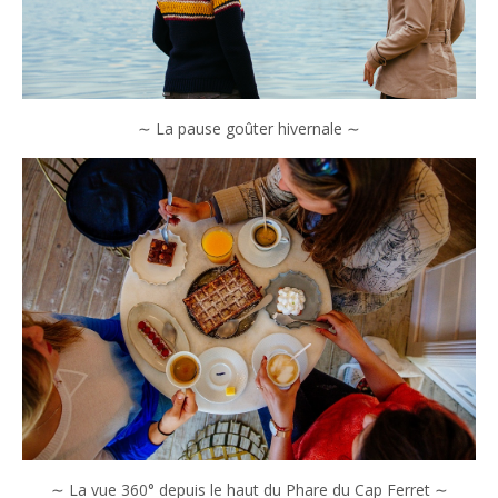
∼ La pause goûter hivernale ∼
∼ La vue 360° depuis le haut du Phare du Cap Ferret ∼